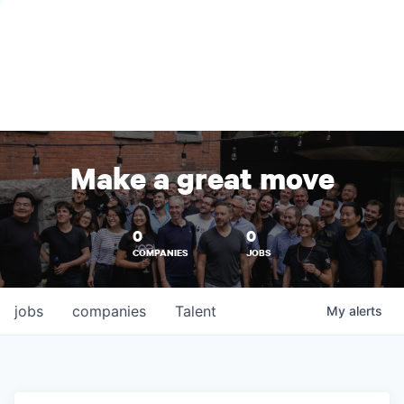
Make a great move
0
0
COMPANIES
JOBS
jobs
companies
Talent
My
alerts