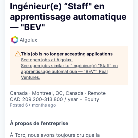
Ingénieur(e) “Staff" en
apprentissage automatique
— "BEV"
Algolux
This job is no longer accepting applications
See open jobs at
Algolux
.
See open jobs similar to "
Ingénieur(e) “Staff" en
apprentissage automatique — "BEV"
"
Real
Ventures
.
Canada · Montreal, QC, Canada · Remote
CAD 209,200-313,800 / year + Equity
Posted
6+ months ago
À propos de l’entreprise
À Torc, nous avons toujours cru que la