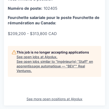
Numéro
de poste:
102405
Fourchette salariale pour le poste
Fourchette de
rémunération au Canada:
$209,200 - $313,800 CAD
This job is no longer accepting applications
See open jobs at
Algolux
.
See open jobs similar to "
Ingénieur(e) “Staff" en
apprentissage automatique — "BEV"
"
Real
Ventures
.
See more open positions at
Algolux