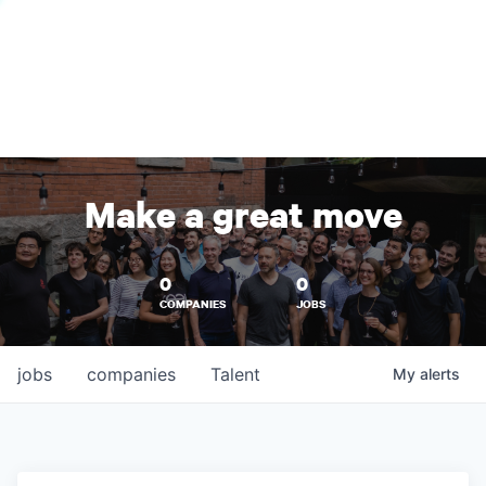
Make a great move
0
0
COMPANIES
JOBS
jobs
companies
Talent
My
alerts