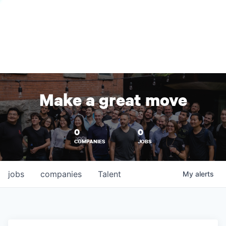
Make a great move
0
0
COMPANIES
JOBS
jobs
companies
Talent
My
alerts