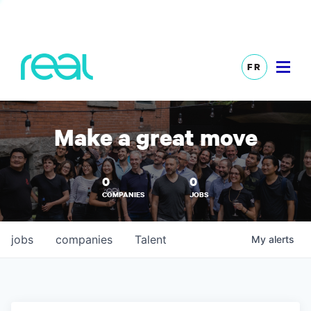
FR
Make a great move
0
0
COMPANIES
JOBS
jobs
companies
Talent
My
alerts