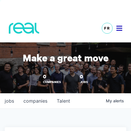
FR
Make a great move
0
0
COMPANIES
JOBS
jobs
companies
Talent
My
alerts