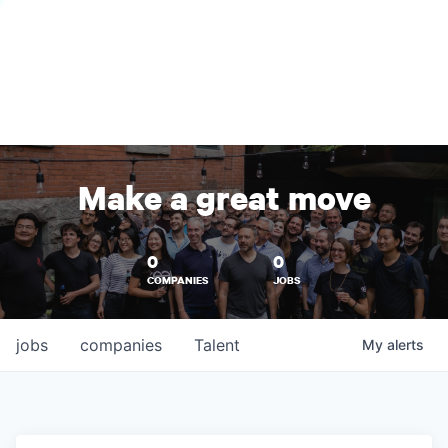
Make a great move
0
0
COMPANIES
JOBS
jobs
companies
Talent
My
alerts