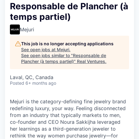
Responsable de Plancher (à
temps partiel)
Mejuri
This job is no longer accepting applications
See open jobs at
Mejuri
.
See open jobs similar to "
Responsable de
Plancher (à temps partiel)
"
Real Ventures
.
Laval, QC, Canada
Posted
6+ months ago
Mejuri is the category-defining fine jewelry brand
redefining luxury, your way. Feeling disconnected
from an industry that typically markets to men,
co-founder and CEO Noura Sakkijha leveraged
her learnings as a third-generation jeweler to
rethink the way women purchase jewelry—for