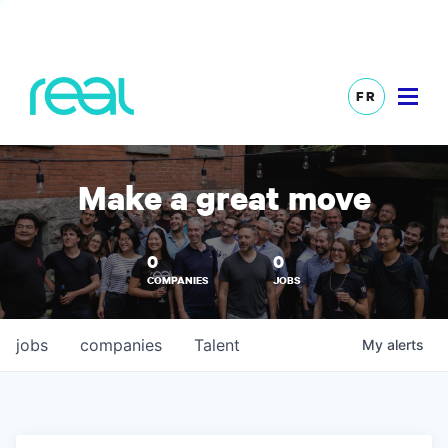
FR
Make a great move
0
0
COMPANIES
JOBS
jobs
companies
Talent
My
alerts