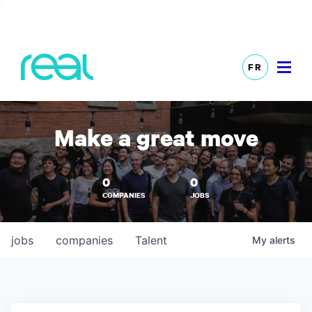
FR
Make a great move
0
0
COMPANIES
JOBS
jobs
companies
Talent
My
alerts