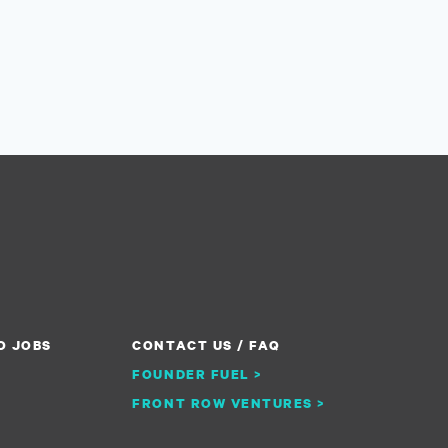
O JOBS
CONTACT US / FAQ
FOUNDER FUEL >
FRONT ROW VENTURES >