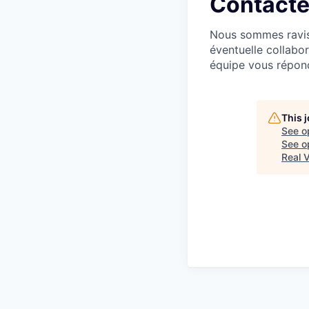
Contact
Nous sommes ravis 
éventuelle collabor
équipe vous répond
This 
See o
See op
Real 