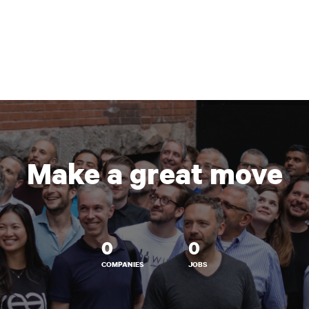
Make a great move
0
0
COMPANIES
JOBS