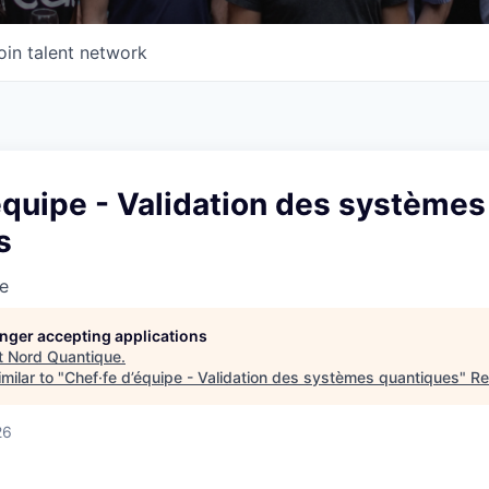
oin talent network
équipe - Validation des systèmes
s
e
longer accepting applications
t
Nord Quantique
.
milar to "
Chef·fe d’équipe - Validation des systèmes quantiques
"
Re
26