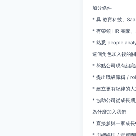
加分條件
* 具 教育科技、S
* 有帶領 HR 團隊、
* 熟悉 people ana
這個角色加入後的關
* 盤點公司現有組
* 提出職級職稱 / rol
* 建立更有紀律的
* 協助公司從成長
為什麼加入我們
* 直接參與一家成
* 與總經理 / 營