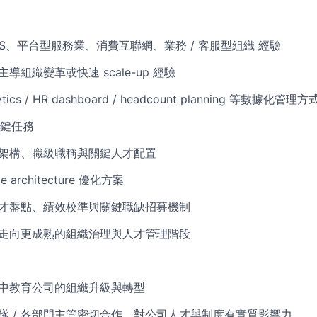
aaS、平台型服務業、消費互聯網、業務 / 客服型組織 經驗
主導組織變革或快速 scale-up 經驗
lytics / HR dashboard / headcount planning 等數據化管理方
鍵任務
織架構、職級職稱與關鍵人才配置
e architecture 優化方案
人才盤點、績效校準與關鍵職缺招募機制
期走向更成熟的組織治理與人才管理階段
長中教育公司的組織升級與轉型
運團隊 / 各部門主管密切合作，對公司人才與制度有實質影響力