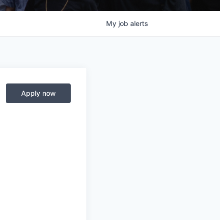
My
job
alerts
Apply now