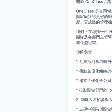
關於 OneClass /
OneClass 是
與家庭獲得更好的學
度、更成熟的管理機
我們正在尋找一位 Hea
團隊及各部門主管緊
成長型組織。
你將負責
1. 組織設計與制度
* 盤點並優化組織
* 建立 / 優化全公司
* 推動關鍵部門的 job arc
2. 關鍵人才招募與
* 主導中高階與關