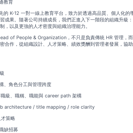
 萬通教育
台灣領先的 K-12 一對一線上教育平台，致力於透過高品質、個人化
習成果。隨著公司持續成長，我們正進入下一階段的組織升級：
制，以及更強的人才密度與組織治理能力。
d of People & Organization，不只是負責傳統 HR 
密合作，從組織設計、人才策略、績效獎酬到管理者發展，協助
升級
架構、角色分工與管理跨度
 職級、職稱、職能與 career path 架構
hitecture / title mapping / role clarity
人才策略
鍵職缺招募