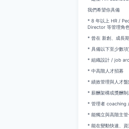
我們希望你具備
* 8 年以上 HR / Pe
Director 等管理角
* 曾在 新創、成長
* 具備以下至少數
* 組織設計 / job ar
* 中高階人才招募
* 績效管理與人才盤
* 薪酬架構或獎酬
* 管理者 coaching
* 能獨立與高階主
* 能在變動快速、