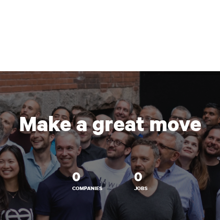
Make a great move
0
0
COMPANIES
JOBS