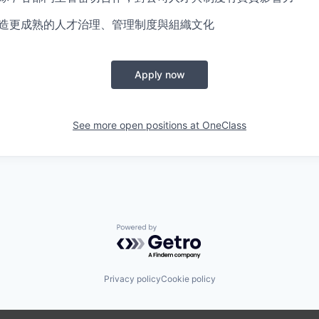
打造更成熟的人才治理、管理制度與組織文化
Apply now
See more open positions at
OneClass
Powered by Getro.com
Privacy policy
Cookie policy