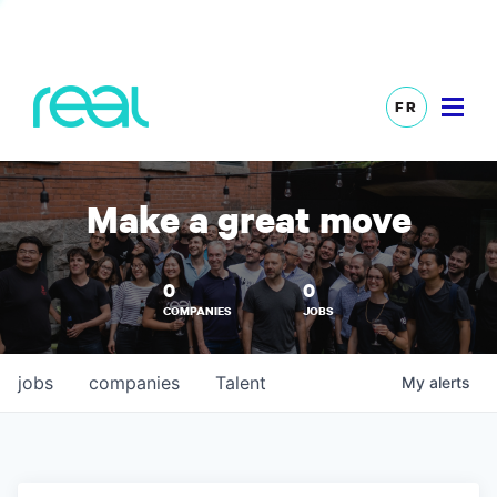
FR
Make a great move
0
0
COMPANIES
JOBS
jobs
companies
Talent
My
alerts