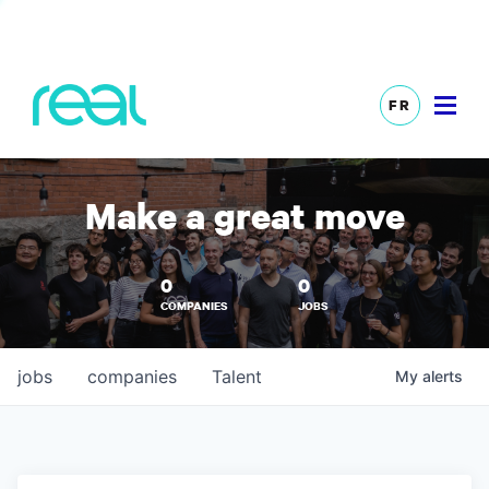
FR
Make a great move
0
0
COMPANIES
JOBS
jobs
companies
Talent
My
alerts