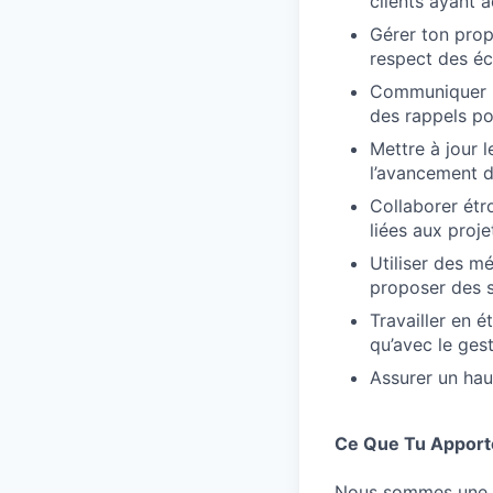
clients ayant a
Gérer ton prop
respect des éc
Communiquer ré
des rappels po
Mettre à jour l
l’avancement d
Collaborer étr
liées aux projet
Utiliser des m
proposer des 
Travailler en 
qu’avec le gest
Assurer un haut
Ce Que Tu Apport
Nous sommes une é