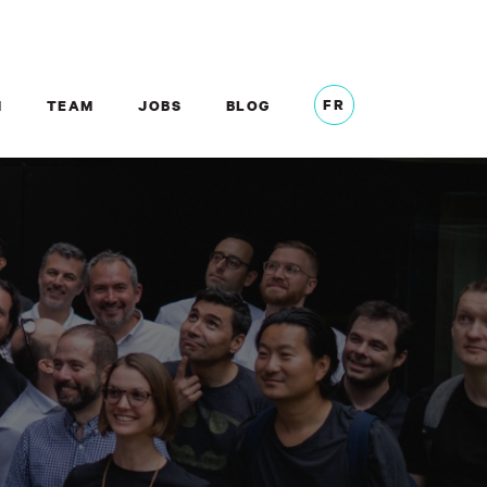
FR
M
TEAM
JOBS
BLOG