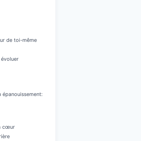
leur de toi-même
 évoluer
on épanouissement:
 à cœur
ière