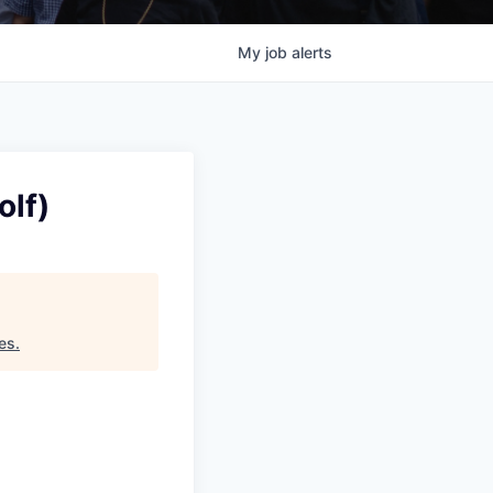
My
job
alerts
olf)
es
.