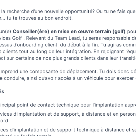
 la recherche d’une nouvelle opportunité? Ou tu ne fais que 
… tu te trouves au bon endroit!
un(e)
Conseiller(ère) en mise en œuvre terrain (golf)
pour
ices Golf ! Relevant du Team Lead, tu seras responsable d
ssus d’onboarding client, du début à la fin. Tu agiras comm
 clients tout au long de leur intégration. En rejoignant l’équ
ct sur certains de nos plus grands clients dans leur transiti
 comprend une composante de déplacement. Tu dois donc dé
e conduire, ainsi qu’avoir accès à un véhicule pour exercer
és
ncipal point de contact technique pour l’implantation aupr
rvices d’implantation et de support, à distance et en perso
Nord
ices d’implantation et de support technique à distance et su