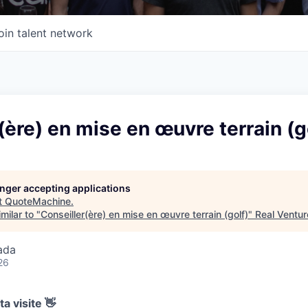
oin talent network
(ère) en mise en œuvre terrain (g
longer accepting applications
t
QuoteMachine
.
milar to "
Conseiller(ère) en mise en œuvre terrain (golf)
"
Real Ventur
ada
26
a visite 👋