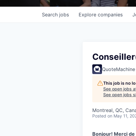
Search
jobs
Explore
companies
J
Conseiller
QuoteMachine
This job is no 
See open jobs a
See open jobs si
Montreal, QC, Can
Posted
on May 11, 20
Bonjour! Merci de t