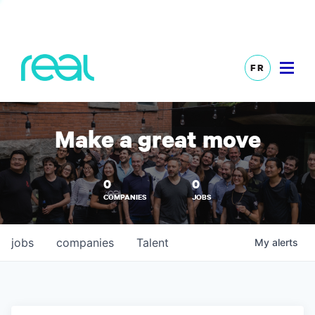
FR
Make a great move
0
0
COMPANIES
JOBS
jobs
companies
Talent
My
alerts