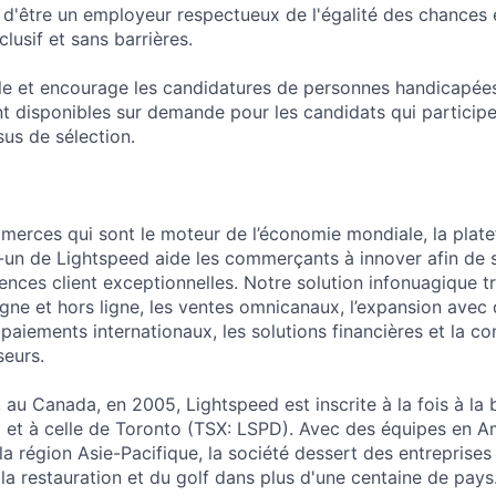
r d'être un employeur respectueux de l'égalité des chances 
nclusif et sans barrières.
le et encourage les candidatures de personnes handicapée
disponibles sur demande pour les candidats qui participen
us de sélection.
merces qui sont le moteur de l’économie mondiale, la plat
n de Lightspeed aide les commerçants à innover afin de si
iences client exceptionnelles. Notre solution infonuagique t
ligne et hors ligne, les ventes omnicanaux, l’expansion ave
paiements internationaux, les solutions financières et la c
seurs.
 au Canada, en 2005, Lightspeed est inscrite à la fois à l
et à celle de Toronto (TSX: LSPD). Avec des équipes en A
a région Asie-Pacifique, la société dessert des entreprises
 la restauration et du golf dans plus d'une centaine de pays