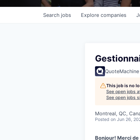
Search
jobs
Explore
companies
J
Gestionna
QuoteMachine
This job is no 
See open jobs a
See open jobs si
Montreal, QC, Can
Posted
on Jun 26, 20
Bonjour! Merci de 