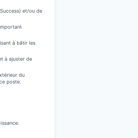
 Success) et/ou de
 important
sant à bâtir les
t à ajuster de
xtérieur du
ce poste.
issance.