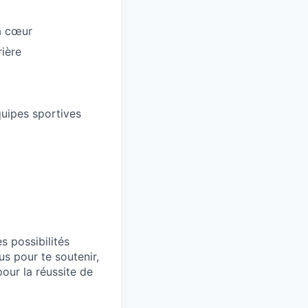
 à cœur
ière
uipes sportives
s possibilités
s pour te soutenir,
pour la réussite de