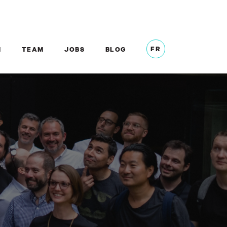
FR
M
TEAM
JOBS
BLOG