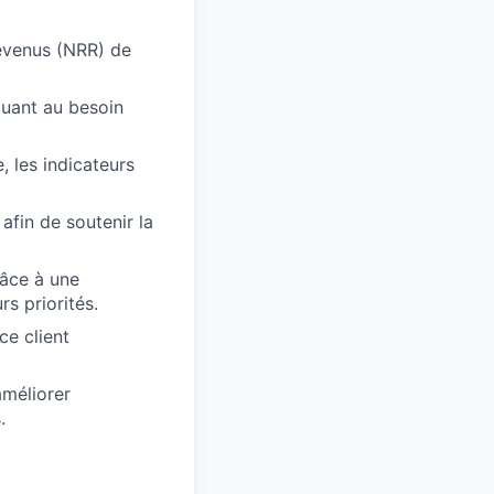
revenus (NRR) de
iquant au besoin
, les indicateurs
afin de soutenir la
râce à une
s priorités.
ce client
améliorer
.