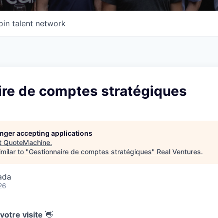
oin talent network
ire de comptes stratégiques
longer accepting applications
t
QuoteMachine
.
milar to "
Gestionnaire de comptes stratégiques
"
Real Ventures
.
ada
26
votre visite
👋