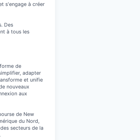
et s'engage à créer
s. Des
t à tous les
eforme de
mplifier, adapter
ransforme et unifie
c de nouveaux
onnexion aux
a bourse de New
mérique du Nord,
 des secteurs de la
.