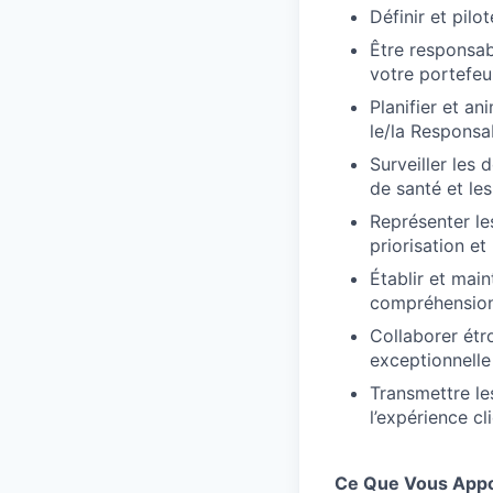
Définir et pilo
Être responsab
votre portefeui
Planifier et an
le/la Responsa
Surveiller les 
de santé et le
Représenter les
priorisation et
Établir et main
compréhension a
Collaborer étro
exceptionnelle
Transmettre le
l’expérience c
Ce Que Vous App