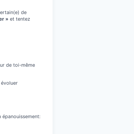
ertain(e) de
er »
et tentez
leur de toi-même
 évoluer
on épanouissement: