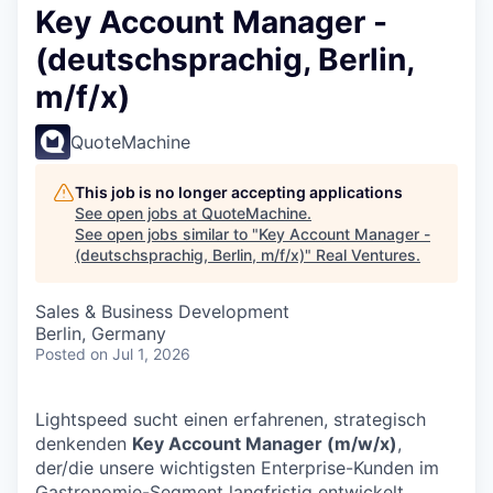
Key Account Manager -
(deutschsprachig, Berlin,
m/f/x)
QuoteMachine
This job is no longer accepting applications
See open jobs at
QuoteMachine
.
See open jobs similar to "
Key Account Manager -
(deutschsprachig, Berlin, m/f/x)
"
Real Ventures
.
Sales & Business Development
Berlin, Germany
Posted
on Jul 1, 2026
Lightspeed sucht einen erfahrenen, strategisch
denkenden
Key Account Manager (m/w/x)
,
der/die unsere wichtigsten Enterprise-Kunden im
Gastronomie-Segment langfristig entwickelt,