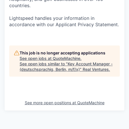
countries.
Lightspeed handles your information in
accordance with our Applicant Privacy Statement.
This job is no longer accepting applications
See open jobs at
QuoteMachine
.
See open jobs similar to "
Key Account Manager -
(deutschsprachig, Berlin, m/f/x)
"
Real Ventures
.
See more open positions at
QuoteMachine