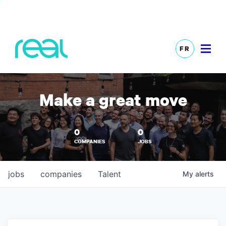
FR
Make a great move
0
0
COMPANIES
JOBS
jobs
companies
Talent
My
alerts