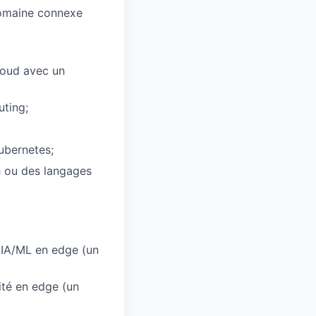
domaine connexe
loud avec un
ting;
ubernetes;
h ou des langages
d'IA/ML en edge (un
ité en edge (un