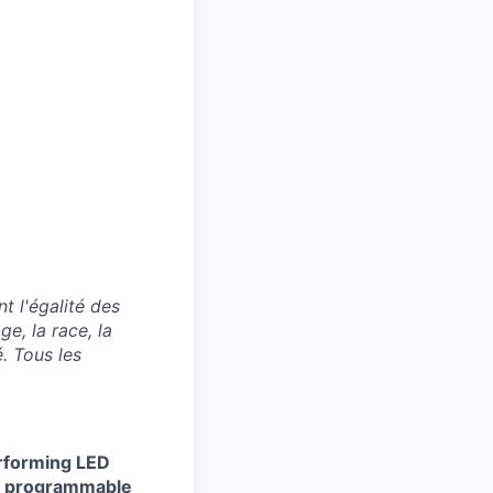
 l'égalité des
e, la race, la
é. Tous les
rforming LED
00% programmable