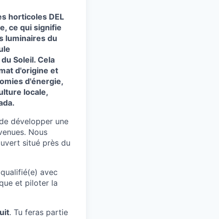
es horticoles DEL
, ce qui signifie
s luminaires du
ule
du Soleil. Cela
mat d'origine et
nomies d'énergie,
ulture locale,
ada.
e de développer une
nvenues. Nous
uvert situé près du
qualifié(e) avec
ue et piloter la
uit
. Tu feras partie