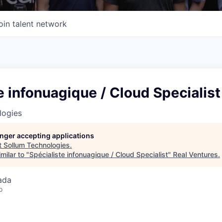
oin talent network
e infonuagique / Cloud Specialist
logies
longer accepting applications
t
Sollum Technologies
.
milar to "
Spécialiste infonuagique / Cloud Specialist
"
Real Ventures
.
ada
o
n