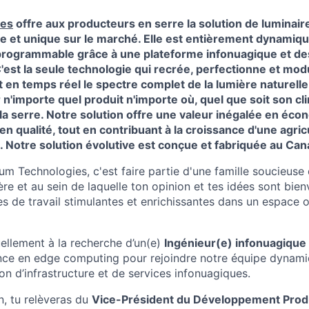
ies
offre aux producteurs en serre la solution de luminair
e et unique sur le marché. Elle est entièrement dynamique
 programmable grâce à une plateforme infonuagique et de
C'est la seule technologie qui recrée, perfectionne et mod
n temps réel le spectre complet de la lumière naturelle 
 n'importe quel produit n'importe où, quel que soit son cli
a serre. Notre solution offre une valeur inégalée en éco
en qualité, tout en contribuant à la croissance d'une agric
. Notre solution évolutive est conçue et fabriquée au Can
lum Technologies, c'est faire partie d'une famille soucieus
re et au sein de laquelle ton opinion et tes idées sont bie
es de travail stimulantes et enrichissantes dans un espace o
llement à la recherche d’un(e)
Ingénieur(e) infonuagique
nce en edge computing pour rejoindre notre équipe dynamiq
n d’infrastructure et de services infonuagiques.
n, tu relèveras du
Vice-Président du Développement Prod