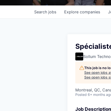
Search
jobs
Explore
companies
J
Spécialist
Sollum Techno
This job is no 
See open jobs a
See open jobs si
Montreal, QC, Can
Posted
6+ months ag
Job Descriptio