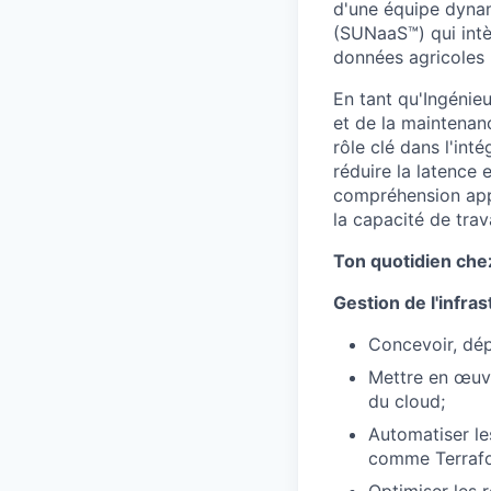
d'une équipe dyna
(SUNaaS™) qui intè
données agricoles 
En tant qu'Ingénie
et de la maintenan
rôle clé dans l'in
réduire la latence 
compréhension appr
la capacité de trav
Ton quotidien che
Gestion de l'infra
Concevoir, dép
Mettre en œuvr
du cloud;
Automatiser les
comme Terrafo
Optimiser les 