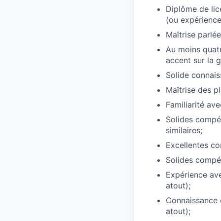
Diplôme de lic
(ou expérience
Maîtrise parlée
Au moins quatr
accent sur la g
Solide connais
Maîtrise des p
Familiarité av
Solides compét
similaires;
Excellentes c
Solides compé
Expérience avec
atout);
Connaissance d
atout);