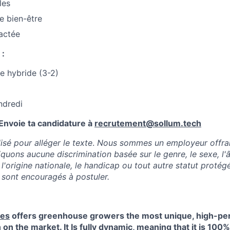
les
 bien-être
actée
 :
e hybride (3-2)
ndredi
 Envoie ta candidature à
recrutement@sollum.tech
isé pour alléger le texte
.
Nous sommes un employeur offrant
quons aucune discrimination basée sur le genre, le sexe, l'âg
, l'origine nationale, le handicap ou tout autre statut protég
s sont encouragés à postuler.
ies
offers greenhouse growers the most unique, high-pe
n on the market. It Is fully dynamic, meaning that it is 1