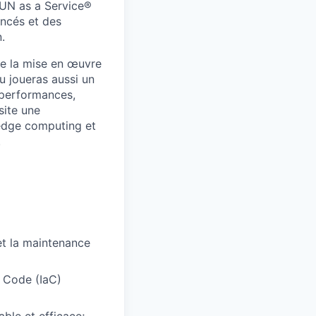
SUN as a Service®
ancés et des
.
de la mise en œuvre
u joueras aussi un
 performances,
site une
 edge computing et
.
 et la maintenance
s Code (IaC)
ble et efficace;