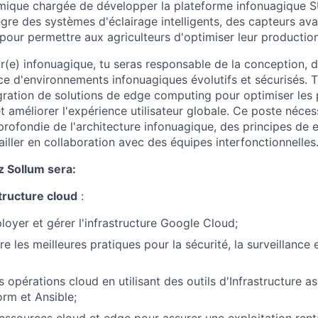
mique chargée de développer la plateforme infonuagique 
gre des systèmes d'éclairage intelligents, des capteurs av
pour permettre aux agriculteurs d'optimiser leur production
ur(e) infonuagique, tu seras responsable de la conception, 
ce d'environnements infonuagiques évolutifs et sécurisés. T
tégration de solutions de edge computing pour optimiser les
et améliorer l'expérience utilisateur globale. Ce poste néces
ofondie de l'architecture infonuagique, des principes de
ailler en collaboration avec des équipes interfonctionnelles
z Sollum sera:
structure cloud
:
loyer et gérer l'infrastructure Google Cloud;
e les meilleures pratiques pour la sécurité, la surveillance
 opérations cloud en utilisant des outils d'Infrastructure a
rm et Ansible;
ressources cloud et edge pour assurer une exploitation renta