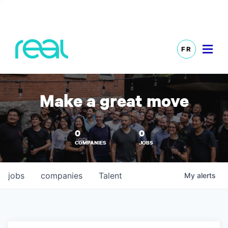
FR
Make a great move
0
0
COMPANIES
JOBS
jobs
companies
Talent
My
alerts