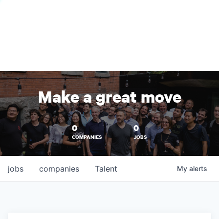
Make a great move
0
0
COMPANIES
JOBS
jobs
companies
Talent
My
alerts