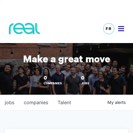
FR
Make a great move
0
0
COMPANIES
JOBS
jobs
companies
Talent
My
alerts