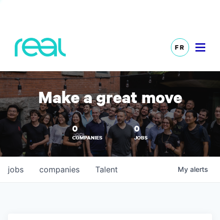
FR
Make a great move
0
0
COMPANIES
JOBS
jobs
companies
Talent
My
alerts