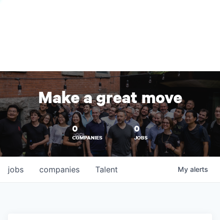
Make a great move
0
0
COMPANIES
JOBS
jobs
companies
Talent
My
alerts