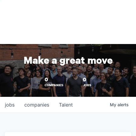
Make a great move
0
0
COMPANIES
JOBS
jobs
companies
Talent
My
alerts