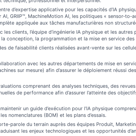
technique, professionnel et interpersonnel.
tre d’expertise applicative pour les capacités d’IA physi
 AI, GRIIP™, MachineMotion AI, les politiques « sensor-to-ac
plète appliquée aux tâches manufacturières non structuré
 les clients, l’équipe d’ingénierie IA physique et les autres
r la conception, la programmation et la mise en service des
des de faisabilité clients réalisées avant-vente sur les cellul
collaboration avec les autres départements de mise en servic
machines sur mesure) afin d’assurer le déploiement réussi de
valuations comprenant des analyses techniques, des revues 
nuelles de performance afin d’assurer l’atteinte des objecti
maintenir un guide d’exécution pour l’IA physique comprena
 les nomenclatures (BOM) et les plans d’essais.
te-parole du terrain auprès des équipes Produit, Marketin
raduisant les enjeux technologiques et les opportunités d’am