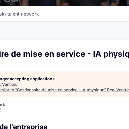
oin talent network
re de mise en service - IA physi
longer accepting applications
t
Vention
.
milar to "
Gestionnaire de mise en service - IA physique
"
Real Ventu
ada
6
de l'entreprise