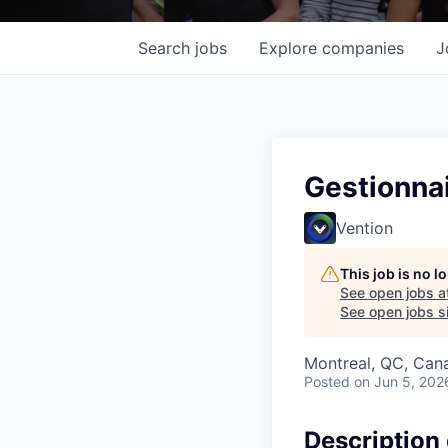
Search
jobs
Explore
companies
J
Gestionnai
Vention
This job is no 
See open jobs a
See open jobs si
Montreal, QC, Can
Posted
on Jun 5, 202
Description 