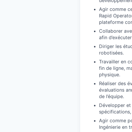
développement 
Agir comme cen
Rapid Operator
plateforme com
Collaborer avec
afin d’exécute
Diriger les étu
robotisées.
Travailler en 
fin de ligne, 
physique.
Réaliser des é
évaluations an
de l’équipe.
Développer et 
spécifications,
Agir comme por
Ingénierie en t