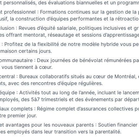
personnalisés, des évaluations biannuelles et un program
professionnel : Formations continues sur la gestion de la
usif, la construction d’équipes performantes et la rétroacti
clusion : Revues d’équité salariale, politiques inclusives et
s offrant mentorat, réseautage et sessions d’apprentissage 
 : Profitez de la flexibilité de notre modèle hybride vous p
a maison certains jours.
mmunautaire : Deux journées de bénévolat rémunérées pa
 vous tiennent à cœur.
ntral : Bureaux collaboratifs situés au cœur de Montréal,
nts, avec des rencontres d’équipe régulières.
uipe : Activités tout au long de l’année, incluant le lancem
ployés, des 5à7 trimestriels et des événements par dépar
aux complets : Régime complet d’assurances collectives p
tre premier jour.
 avantages pour les nouveaux parents : Soutien financier
s employés dans leur transition vers la parentalité.