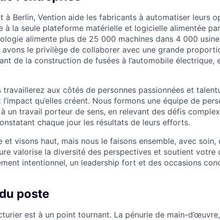
 à Berlin, Vention aide les fabricants à automatiser leurs o
à la seule plateforme matérielle et logicielle alimentée pa
hnologie alimente plus de 25 000 machines dans 4 000 usines
s avons le privilège de collaborer avec une grande proporti
ant de la construction de fusées à l’automobile électrique, 
 travaillerez aux côtés de personnes passionnées et talent
t l’impact qu’elles créent. Nous formons une équipe de per
 à un travail porteur de sens, en relevant des défis comple
nstatant chaque jour les résultats de leurs efforts.
 et visons haut, mais nous le faisons ensemble, avec soin, 
ture valorise la diversité des perspectives et soutient vot
ment intentionnel, un leadership fort et des occasions conc
 du poste
urier est à un point tournant. La pénurie de main-d’œuvre, l