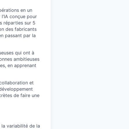
pérations en un
r l’IA conçue pour
 réparties sur 5
on des fabricants
en passant par la
ueuses qui ont à
sonnes ambitieuses
xes, en apprenant
collaboration et
re développement
rètes de faire une
a variabilité de la