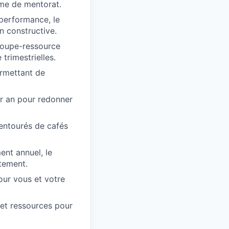
me de mentorat.
 performance, le
on constructive.
 groupe-ressource
trimestrielles.
ermettant de
r an pour redonner
 entourés de cafés
ent annuel, le
tement.
our vous et votre
 et ressources pour