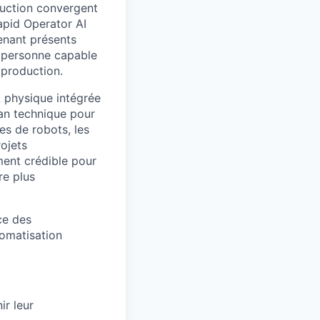
duction convergent
apid Operator AI
enant présents
e personne capable
 production.
IA physique intégrée
lan technique pour
es de robots, les
ojets
ment crédible pour
re plus
ce des
omatisation
ir leur