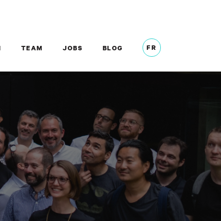
FR
M
TEAM
JOBS
BLOG