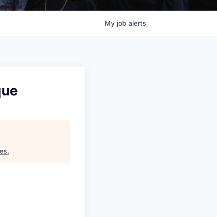
My
job
alerts
que
res
.