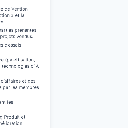
que de Vention —
tion » et la
es.
 parties prenantes
 projets vendus.
es d’essais
e (palettisation,
s technologies d’IA
d’affaires et des
fs par les membres
nt les
g Produit et
élioration.