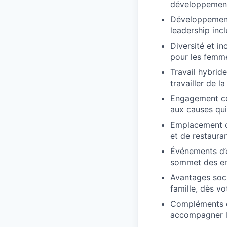
développement 
Développement 
leadership incl
Diversité et in
pour les femme
Travail hybride
travailler de l
Engagement co
aux causes qui
Emplacement ce
et de restaura
Événements d’éq
sommet des em
Avantages soci
famille, dès vo
Compléments et
accompagner le