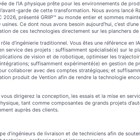
rivée de l’IA physique prête pour les environnements de pro
 l’avant-garde de cette transformation. Nous avons lancé R
C 2026, présenté GRIIP™ au monde entier et sommes maint
 usines. Ce dont nous avons besoin aujourd’hui, c’est d’un
tation de ces technologies directement sur les planchers de
un rôle d’ingénierie traditionnel. Vous êtes une référence en 
en service des projets : suffisamment spécialisé(e) sur le p
ications de vision et de robotique, optimiser les trajectoir
 intégrations; suffisamment expérimenté(e) en gestion de pr
our collaborer avec des comptes stratégiques; et suffisam
sation produit de Vention afin de rendre la technologie enco
vous dirigerez la conception, les essais et la mise en servi
physique, tant comme composantes de grands projets d’aut
ement auprès des clients.
e d’ingénieurs de livraison et de techniciens afin de souten