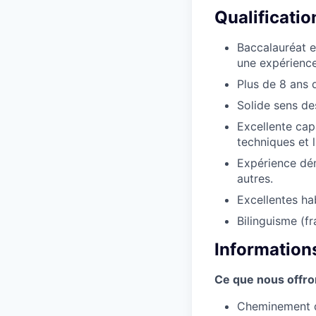
Qualificatio
Baccalauréat 
une expérience
Plus de 8 ans d
Solide sens de
Excellente capa
techniques et l
Expérience dém
autres.
Excellentes hab
Bilinguisme (fra
Information
Ce que nous offr
Cheminement de